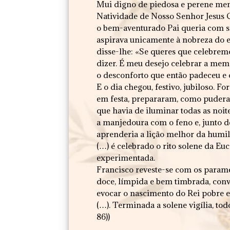
Mui digno de piedosa e perene memór
Natividade de Nosso Senhor Jesus 
o bem-aventurado Pai queria com si
aspirava unicamente à nobreza do e
disse-lhe: «Se queres que celebre
dizer. É meu desejo celebrar a m
o desconforto que então padeceu e 
E o dia chegou, festivo, jubiloso.
em festa, prepararam, como puderam,
que havia de iluminar todas as noite
a manjedoura com o feno e, junto del
aprenderia a lição melhor da humil
(…) é celebrado o rito solene da Eu
experimentada.
Francisco reveste-se com os paramen
doce, límpida e bem timbrada, conv
evocar o nascimento do Rei pobre 
(…). Terminada a solene vigília, to
86))