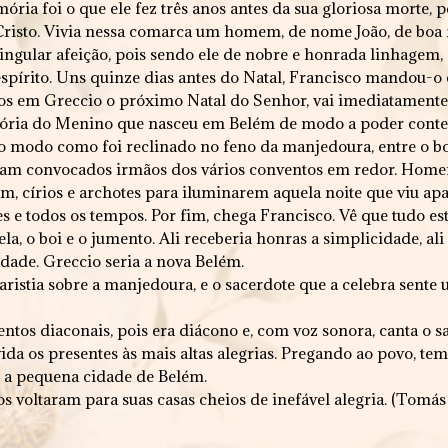
ia foi o que ele fez três anos antes da sua gloriosa morte, p
Cristo. Vivia nessa comarca um homem, de nome João, de boa 
ngular afeição, pois sendo ele de nobre e honrada linhagem,
spírito. Uns quinze dias antes do Natal, Francisco mandou-o 
mos em Greccio o próximo Natal do Senhor, vai imediatamente
emória do Menino que nasceu em Belém de modo a poder cont
o modo como foi reclinado no feno da manjedoura, entre o bo
 Foram convocados irmãos dos vários conventos em redor. Home
 círios e archotes para iluminarem aquela noite que viu apare
s e todos os tempos. Por fim, chega Francisco. Vê que tudo está
a, o boi e o jumento. Ali receberia honras a simplicidade, ali s
dade. Greccio seria a nova Belém.
caristia sobre a manjedoura, e o sacerdote que a celebra sent
tos diaconais, pois era diácono e, com voz sonora, canta o s
ida os presentes às mais altas alegrias. Pregando ao povo, te
e a pequena cidade de Belém.
dos voltaram para suas casas cheios de inefável alegria. (Tomá