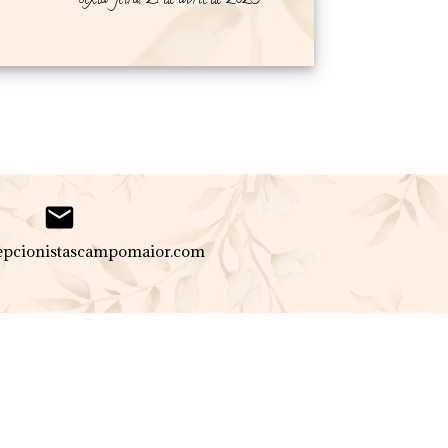
sexta-feira, 21 de abril de 2023

pcionistascampomaior.com