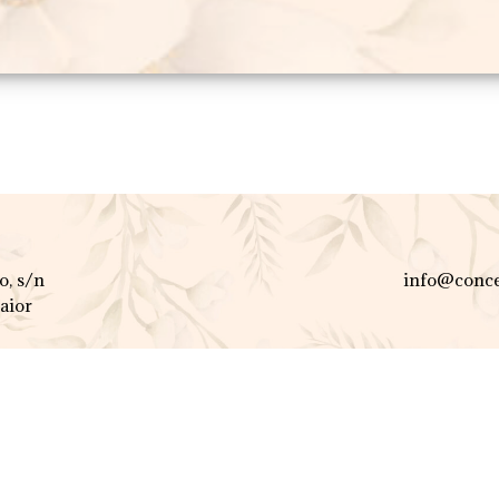
o, s/n
info@conce
aior