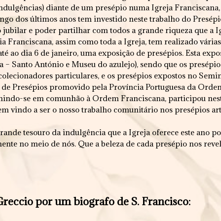
Indulgências) diante de um presépio numa Igreja Franciscana,
go dos últimos anos tem investido neste trabalho do Presépio
 jubilar e poder partilhar com todos a grande riqueza que a Ig
a Franciscana, assim como toda a Igreja, tem realizado várias
 até ao dia 6 de janeiro, uma exposição de presépios. Esta exp
 – Santo António e Museu do azulejo), sendo que os presépi
colecionadores particulares, e os presépios expostos no Semi
 de Presépios promovido pela Província Portuguesa da Ordem
unindo-se em comunhão à Ordem Franciscana, participou ne
m vindo a ser o nosso trabalho comunitário nos presépios artí
ande tesouro da indulgência que a Igreja oferece este ano po
mente no meio de nós. Que a beleza de cada presépio nos reve
reccio por um biografo de S. Francisco: