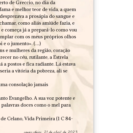
erto de Greccio, no dia da
fama e melhor teor de vida, a quem
 desprezava a prosápia do sangue e
chamar, como aliás amiúde fazia, e
 e começa já a prepará-lo como vou
emplar com os meus próprios olhos
i e o jumento». (…)
ns e mulheres da região, coração
cer no céu, rutilante, a Estrela
 a postos e fica radiante. Lá estava
eria a vitória da pobreza, ali se
e uma consolação jamais
anto Evangelho. A sua voz potente e
m palavras doces como o mel para
s de Celano, Vida Primeira (1 C 84-